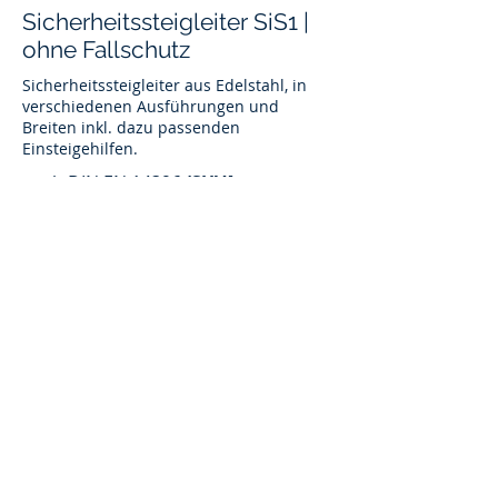
Sicherheitssteigleiter SiS1 |
ohne Fallschutz
Sicherheitssteigleiter aus Edelstahl, in
verschiedenen Ausführungen und
Breiten inkl. dazu passenden
Einsteigehilfen.
nach DIN EN 14396
(SUVA-
Vorschrift)
geprüft und zugelassen, mit
Zertifikat
aus Edelstahl WS 1.4301/07 | V2A
aus Edelstahl WS 1.4404/1.4571 |
V4A
DATENBLATT