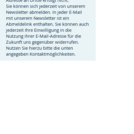
Adresse an Dritte erfolgt nicht.
Sie können sich jederzeit von unserem
Newsletter abmelden. In jeder E-Mail
mit unserem Newsletter ist ein
Abmeldelink enthalten. Sie können auch
jederzeit Ihre Einwilligung in die
Nutzung ihrer E-Mail-Adresse für die
Zukunft uns gegenüber widerrufen.
Nutzen Sie hierzu bitte die unten
angegeben Kontaktmöglichkeiten.
6. Webshop |
Weiterbildungen |
Seminare
Wir weisen darauf hin, dass zum Zweck
des einfacheren Einkaufsvorganges und
zur späteren Vertragsabwicklung vom
Webshop-Betreiber im Rahmen von
Cookies die IP-Daten des
Anschlussinhabers gespeichert werden,
ebenso wie Name, Anschrift und