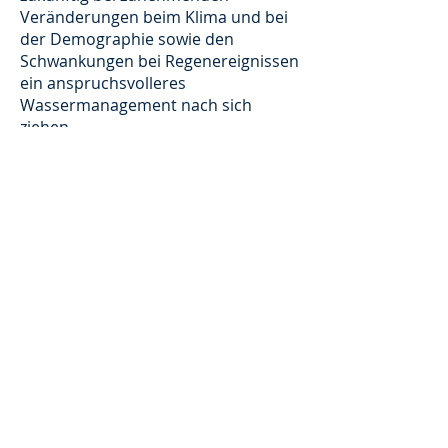
Veränderungen beim Klima und bei
der Demographie sowie den
Schwankungen bei Regenereignissen
ein anspruchsvolleres
Wassermanagement nach sich
ziehen.
Die Systeme ....
KANiO
(für die Betriebsführung und
die Betriessicherheit)
Tele
Matic (für die