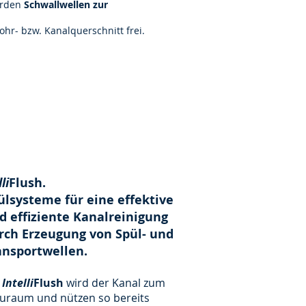
erden
Schwallwellen zur
r- bzw. Kanalquerschnitt frei.
lli
Flush.
ülsysteme für eine effektive
d effiziente Kanalreinigung
rch Erzeugung von Spül- und
ansportwellen.
t
Intelli
Flush
wird der Kanal zum
uraum und nützen so bereits