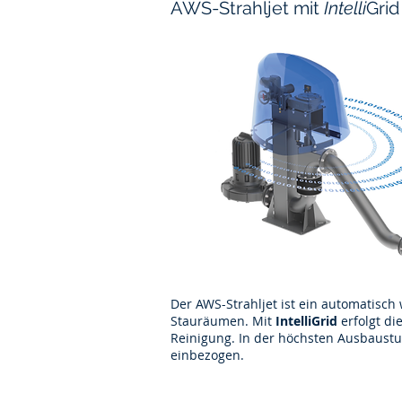
AWS-Strahljet mit
Intelli
Grid
Computer als auch auf mobilen
Endgeräten gut aussieht. Open San
ist eine freundliche Schriftart.
MEHR INFOS
Der AWS-Strahljet ist ein automatisc
Stauräumen. Mit
IntelliGrid
erfolgt di
Reinigung. In der höchsten Ausbaust
einbezogen.