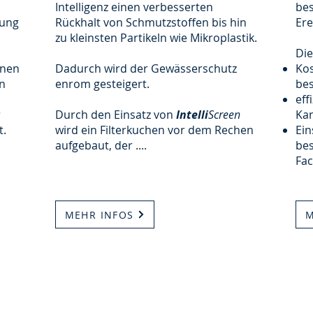
Intelligenz einen verbesserten
be
rung
Rückhalt von Schmutzstoffen bis hin
Ere
zu kleinsten Partikeln wie Mikroplastik.
Die
onen
Dadurch wird der Gewässerschutz
Ko
n
enrom gesteigert.
be
eff
r
Durch den Einsatz von
Intelli
Screen
Kan
t.
wird ein Filterkuchen vor dem Rechen
Ein
aufgebaut, der ....
bes
Fa
MEHR INFOS
M