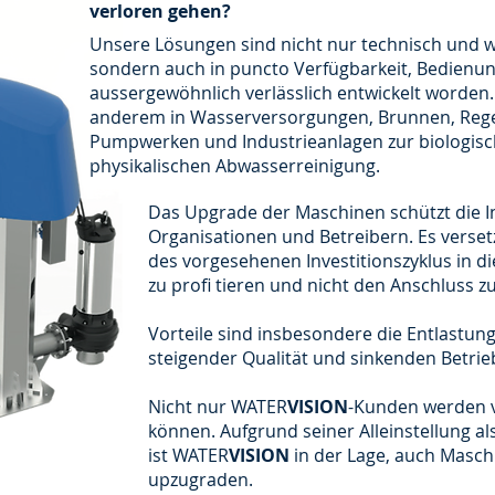
verloren gehen?
Unsere Lösungen sind nicht nur technisch und wir
sondern auch in puncto Verfügbarkeit, Bedienun
aussergewöhnlich verlässlich entwickelt worden
anderem in Wasserversorgungen, Brunnen, Rege
Pumpwerken und Industrieanlagen zur biologis
physikalischen Abwasserreinigung.
Das Upgrade der Maschinen schützt die 
Organisationen und Betreibern. Es versetz
des vorgesehenen Investitionszyklus in die
zu profi tieren und nicht den Anschluss zu
Vorteile sind insbesondere die Entlastung
steigender Qualität und sinkenden Betrie
Nicht nur WATER
VISION
-Kunden werden 
können. Aufgrund seiner Alleinstellung al
ist WATER
VISION
in der Lage, auch Masch
upzugraden.