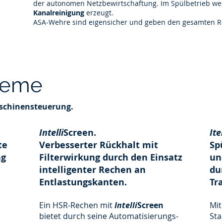
der autonomen Netzbewirtschaftung. Im Spülbetrieb w
Kanalreinigung
erzeugt.
ASA-Wehre sind eigensicher und geben den gesamten Roh
teme
aschinensteuerung.
Intelli
Screen.
Ite
te
Verbesserter Rückhalt mit
Sp
ng
Filterwirkung durch den Einsatz
un
intelligenter Rechen an
du
Entlastungskanten.
Tr
Ein HSR-Rechen mit
Intelli
Screen
Mi
bietet durch seine Automatisierungs-
Sta