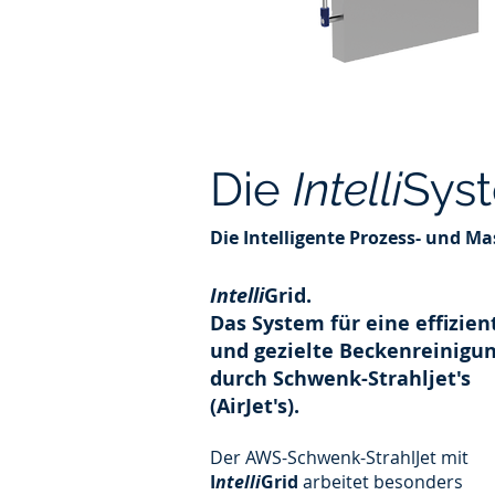
Die
Intelli
Sys
Die Intelligente Prozess- und M
Intelli
Grid.
Das System für eine effizien
und gezielte Beckenreinigu
durch Schwenk-Strahljet's
(AirJet's).
Der AWS-Schwenk-StrahlJet mit
I
ntelli
Grid
arbeitet besonders